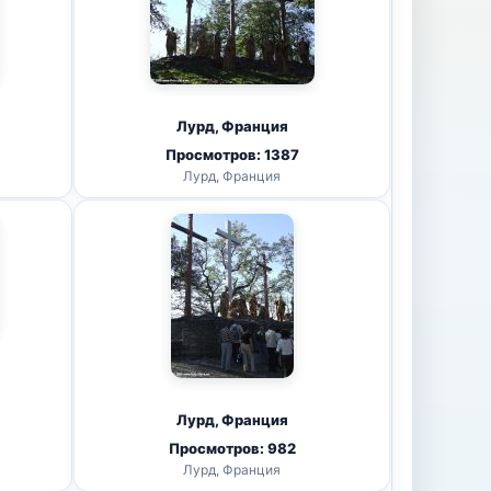
Лурд, Франция
Просмотров: 1387
Лурд, Франция
Лурд, Франция
Просмотров: 982
Лурд, Франция