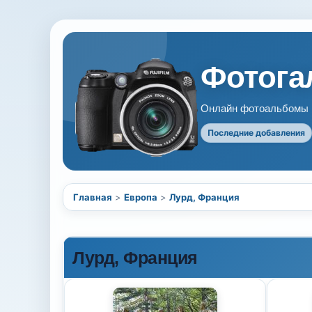
Фотогал
Онлайн фотоальбомы В
Последние добавления
Главная
>
Европа
>
Лурд, Франция
Лурд, Франция