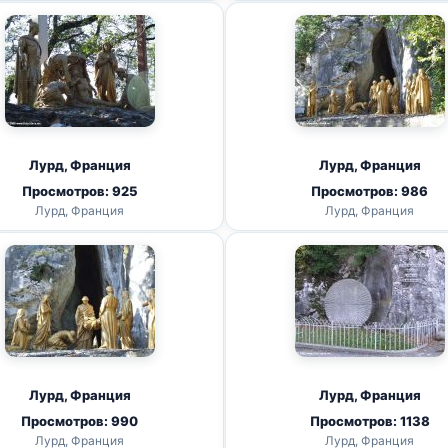
Лурд, Франция
Лурд, Франция
Просмотров: 925
Просмотров: 986
Лурд, Франция
Лурд, Франция
Лурд, Франция
Лурд, Франция
Просмотров: 990
Просмотров: 1138
Лурд, Франция
Лурд, Франция