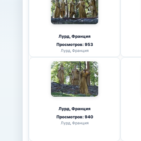
Лурд, Франция
Просмотров: 953
Лурд, Франция
Лурд, Франция
Просмотров: 940
Лурд, Франция