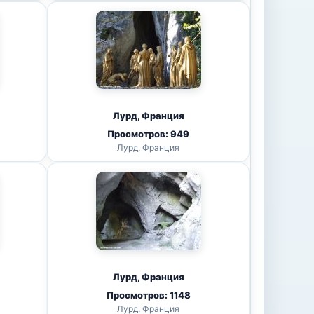
Лурд, Франция
Просмотров: 949
Лурд, Франция
Лурд, Франция
Просмотров: 1148
Лурд, Франция