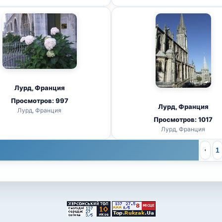
Лурд, Франция
Просмотров: 997
Лурд, Франция
Лурд, Франция
Просмотров: 1017
Лурд, Франция
1