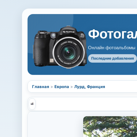
Фотогал
Онлайн фотоальбомы В
Последние добавления
Главная
>
Европа
>
Лурд, Франция