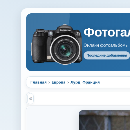
Фотогал
Онлайн фотоальбомы В
Последние добавления
Главная
>
Европа
>
Лурд, Франция