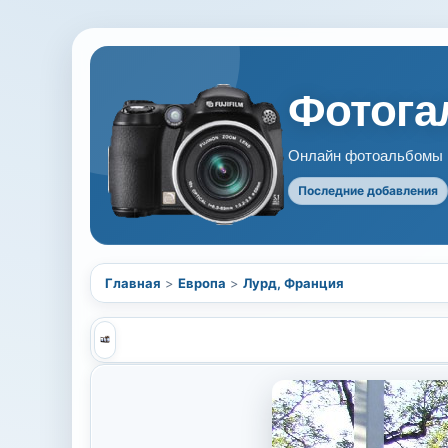
Фотогал
Онлайн фотоальбомы В
Последние добавления
Главная
>
Европа
>
Лурд, Франция