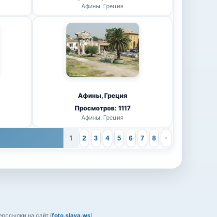
Афины, Греция
Афины, Греция
Просмотров: 1117
Афины, Греция
1
2
3
4
5
6
7
8
рссылки на сайт (
foto.slava.ws
)