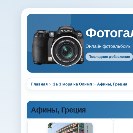
Фотогал
Онлайн фотоальбомы В
Последние добавления
Главная
>
За 3 моря на Олимп
>
Афины, Греция
Афины, Греция