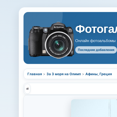
Фотогал
Онлайн фотоальбомы В
Последние добавления
Главная
>
За 3 моря на Олимп
>
Афины, Греция