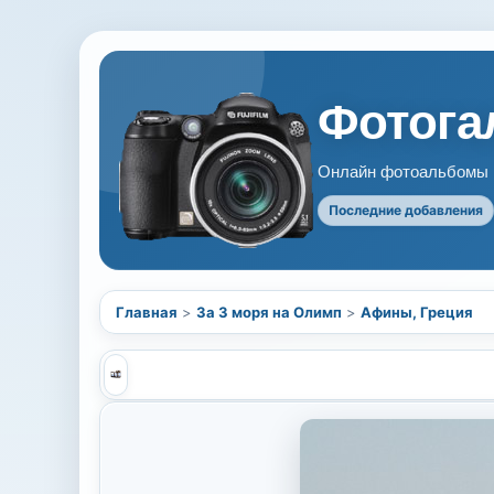
Фотогал
Онлайн фотоальбомы В
Последние добавления
Главная
>
За 3 моря на Олимп
>
Афины, Греция