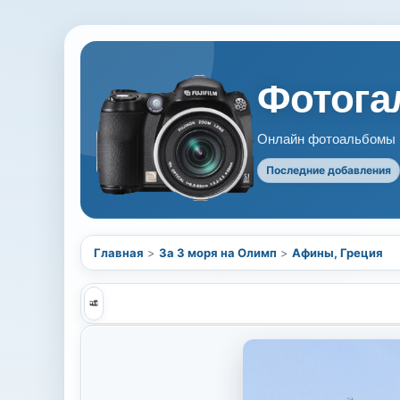
Фотогал
Онлайн фотоальбомы В
Последние добавления
Главная
>
За 3 моря на Олимп
>
Афины, Греция