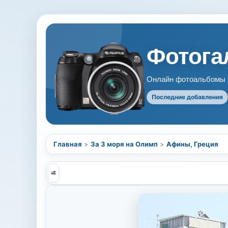
Фотогал
Онлайн фотоальбомы В
Последние добавления
Главная
>
За 3 моря на Олимп
>
Афины, Греция