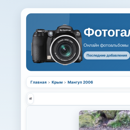
Фотогал
Онлайн фотоальбомы В
Последние добавления
Главная
>
Крым
>
Мангуп 2006