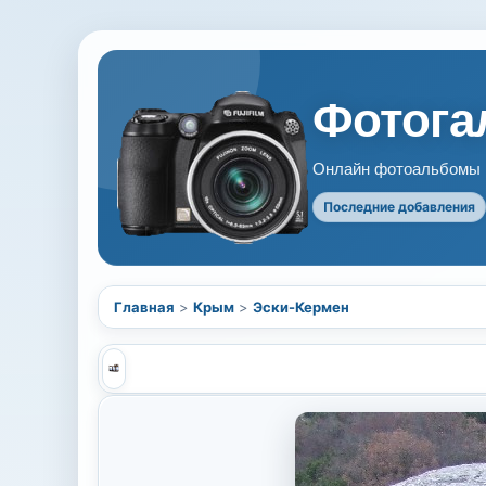
Фотогал
Онлайн фотоальбомы В
Последние добавления
Главная
>
Крым
>
Эски-Кермен