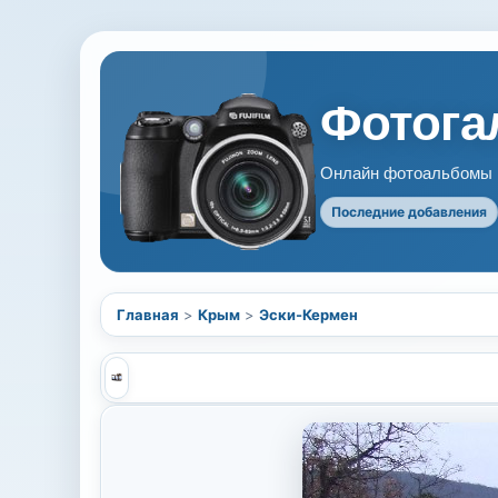
Фотогал
Онлайн фотоальбомы В
Последние добавления
Главная
>
Крым
>
Эски-Кермен