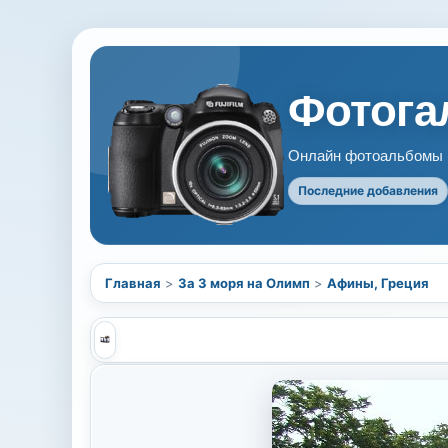
Фотогал
Онлайн фотоальбомы В
Последние добавления
Главная
>
За 3 моря на Олимп
>
Афины, Греция