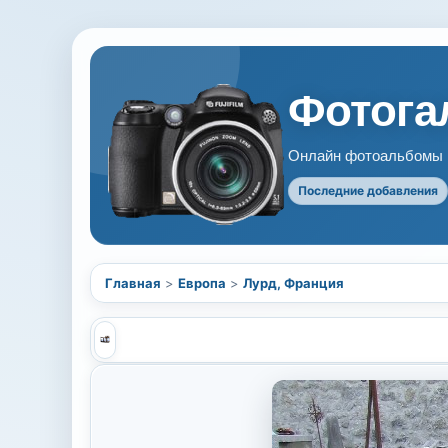
Фотогал
Онлайн фотоальбомы В
Последние добавления
Главная
>
Европа
>
Лурд, Франция