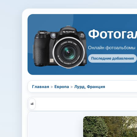
Фотогал
Онлайн фотоальбомы В
Последние добавления
Главная
>
Европа
>
Лурд, Франция