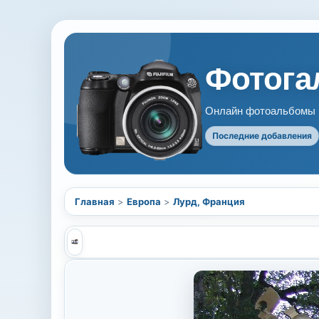
Фотогал
Онлайн фотоальбомы В
Последние добавления
Главная
>
Европа
>
Лурд, Франция