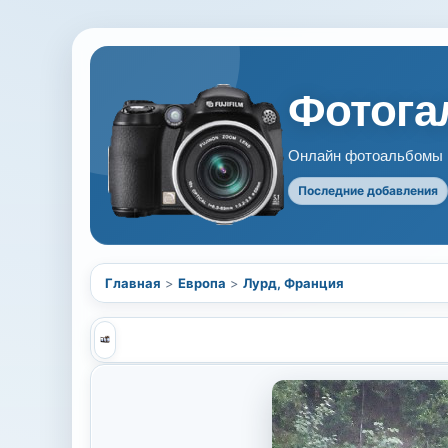
Фотогал
Онлайн фотоальбомы В
Последние добавления
Главная
>
Европа
>
Лурд, Франция