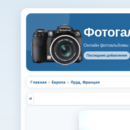
Фотогал
Онлайн фотоальбомы В
Последние добавления
Главная
>
Европа
>
Лурд, Франция