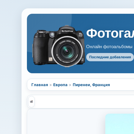
Фотогал
Онлайн фотоальбомы В
Последние добавления
Главная
>
Европа
>
Пиренеи, Франция