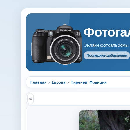
Фотогал
Онлайн фотоальбомы В
Последние добавления
Главная
>
Европа
>
Пиренеи, Франция