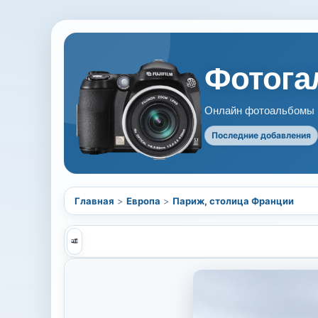
Фотогал
Онлайн фотоальбомы В
Последние добавления
Главная
>
Европа
>
Париж, столица Франции