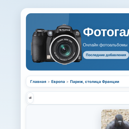
Фотогал
Онлайн фотоальбомы В
Последние добавления
Главная
>
Европа
>
Париж, столица Франции