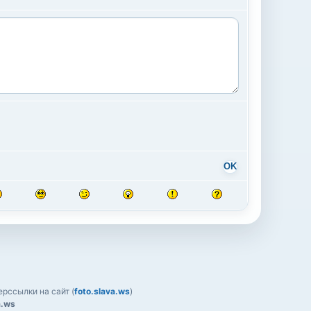
OK
рссылки на сайт (
foto.slava.ws
)
a.ws