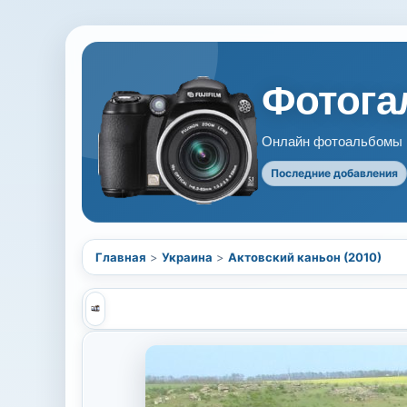
Фотогал
Онлайн фотоальбомы В
Последние добавления
Главная
>
Украина
>
Актовский каньон (2010)