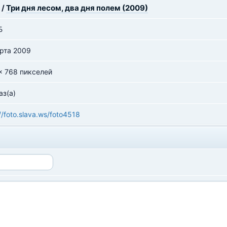
/
Три дня лесом, два дня полем (2009)
Б
рта 2009
x 768 пикселей
аз(а)
//foto.slava.ws/foto4518