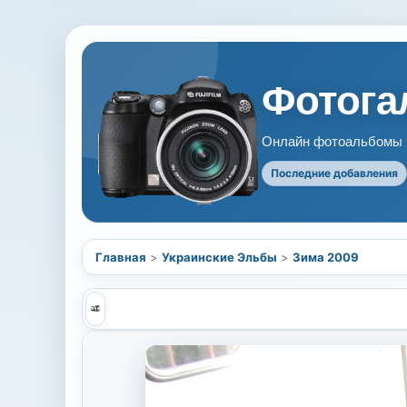
Фотогал
Онлайн фотоальбомы В
Последние добавления
Главная
>
Украинские Эльбы
>
Зима 2009