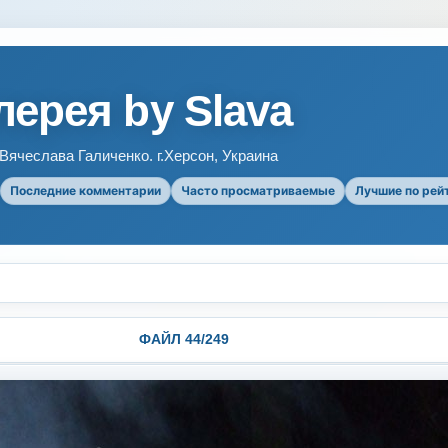
ерея by Slava
ячеслава Галиченко. г.Херсон, Украина
Последние комментарии
Часто просматриваемые
Лучшие по рей
ФАЙЛ 44/249