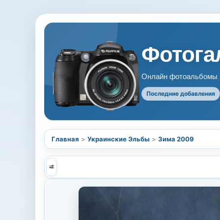
Фотогал
Онлайн фотоальбомы В
Последние добавления
Главная
>
Украинские Эльбы
>
Зима 2009