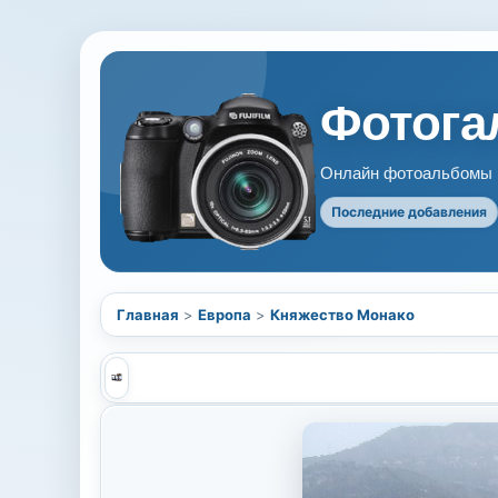
Фотогал
Онлайн фотоальбомы В
Последние добавления
Главная
>
Европа
>
Княжество Монако