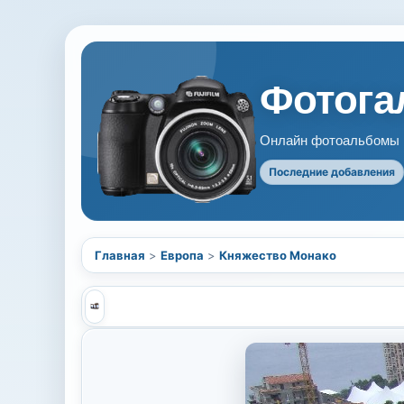
Фотогал
Онлайн фотоальбомы В
Последние добавления
Главная
>
Европа
>
Княжество Монако