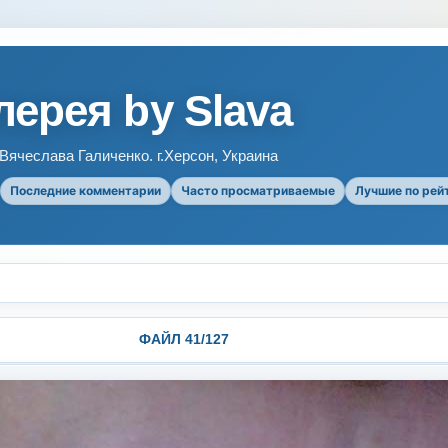
ерея by Slava
ячеслава Галиченко. г.Херсон, Украина
Последние комментарии
Часто просматриваемые
Лучшие по рей
ФАЙЛ 41/127