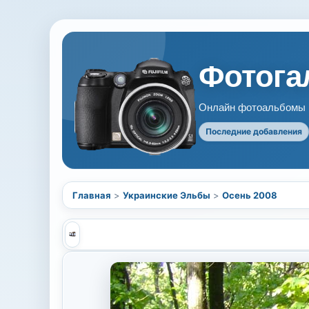
Фотогал
Онлайн фотоальбомы В
Последние добавления
Главная
>
Украинские Эльбы
>
Осень 2008