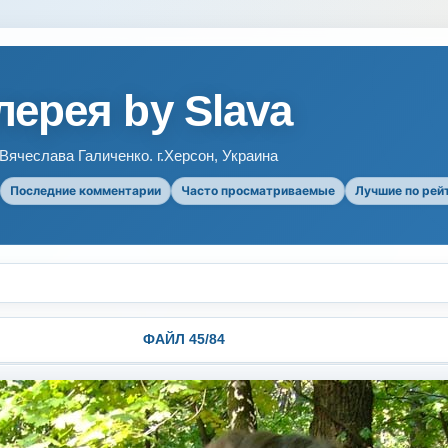
ерея by Slava
ячеслава Галиченко. г.Херсон, Украина
Последние комментарии
Часто просматриваемые
Лучшие по рей
ФАЙЛ 45/84