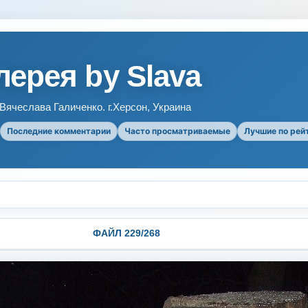
ерея by Slava
ячеслава Галиченко. г.Херсон, Украина
Последние комментарии
Часто просматриваемые
Лучшие по рей
ФАЙЛ 229/268