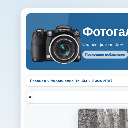
Фотогал
Онлайн фотоальбомы В
Последние добавления
Главная
>
Украинские Эльбы
>
Зима 2007