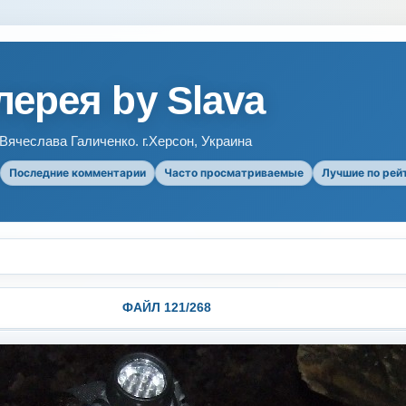
ерея by Slava
ячеслава Галиченко. г.Херсон, Украина
Последние комментарии
Часто просматриваемые
Лучшие по рей
ФАЙЛ 121/268