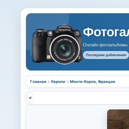
Фотогал
Онлайн фотоальбомы В
Последние добавления
Главная
>
Европа
>
Монте-Карло, Франция