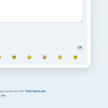
OK
рссылки на сайт (
foto.slava.ws
)
a.ws