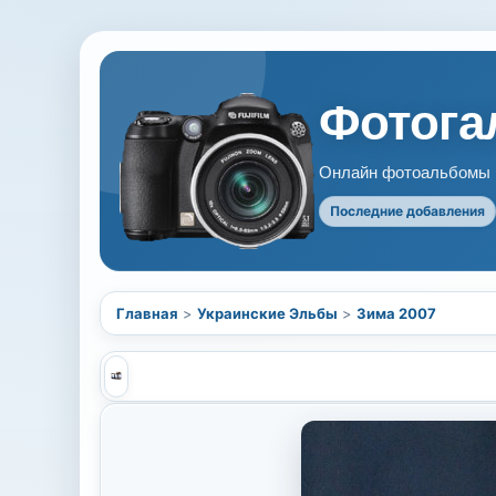
Фотогал
Онлайн фотоальбомы В
Последние добавления
Главная
>
Украинские Эльбы
>
Зима 2007