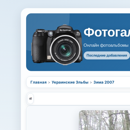
Фотогал
Онлайн фотоальбомы В
Последние добавления
Главная
>
Украинские Эльбы
>
Зима 2007