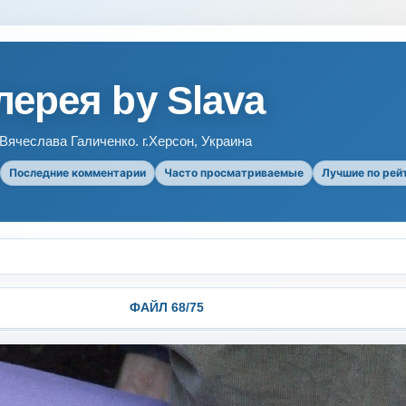
ерея by Slava
ячеслава Галиченко. г.Херсон, Украина
Последние комментарии
Часто просматриваемые
Лучшие по рей
ФАЙЛ 68/75