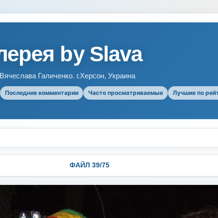
ерея by Slava
ячеслава Галиченко. г.Херсон, Украина
Последние комментарии
Часто просматриваемые
Лучшие по рей
ФАЙЛ 39/75