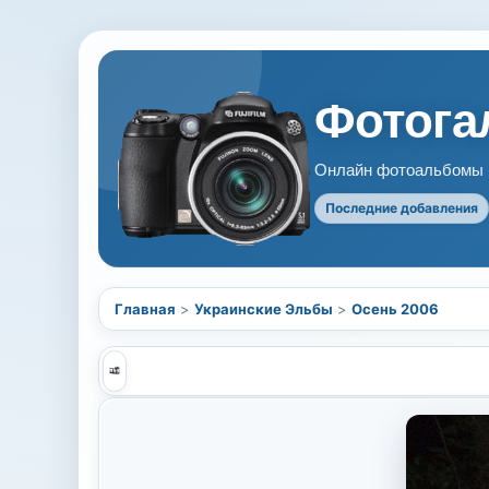
Фотогал
Онлайн фотоальбомы В
Последние добавления
Главная
>
Украинские Эльбы
>
Осень 2006