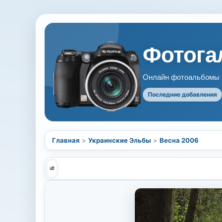
Фотогал
Онлайн фотоальбомы В
Последние добавления
Главная
>
Украинские Эльбы
>
Весна 2006