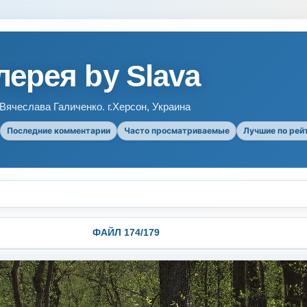
ерея by Slava
ячеслава Галиченко. г.Херсон, Украина
Последние комментарии
Часто просматриваемые
Лучшие по рей
ФАЙЛ 174/179