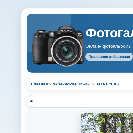
Фотогал
Онлайн фотоальбомы В
Последние добавления
Главная
>
Украинские Эльбы
>
Весна 2006