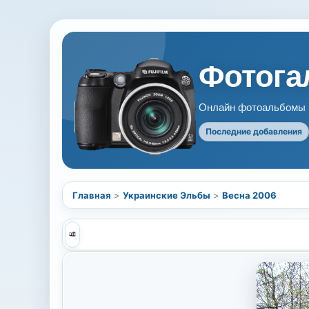
Фотогал
Онлайн фотоальбомы В
Последние добавления
Главная
>
Украинские Эльбы
>
Весна 2006