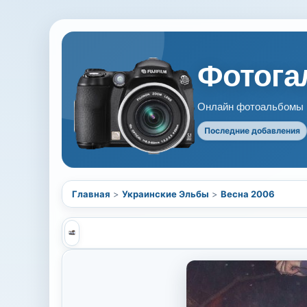
Фотогал
Онлайн фотоальбомы В
Последние добавления
Главная
>
Украинские Эльбы
>
Весна 2006