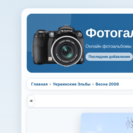
Фотогал
Онлайн фотоальбомы В
Последние добавления
Главная
>
Украинские Эльбы
>
Весна 2006