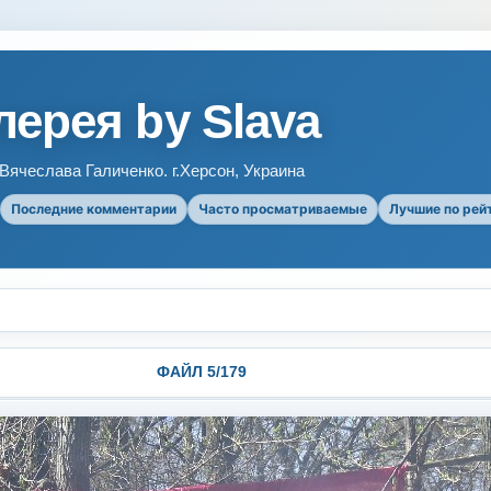
ерея by Slava
ячеслава Галиченко. г.Херсон, Украина
Последние комментарии
Часто просматриваемые
Лучшие по рей
ФАЙЛ 5/179