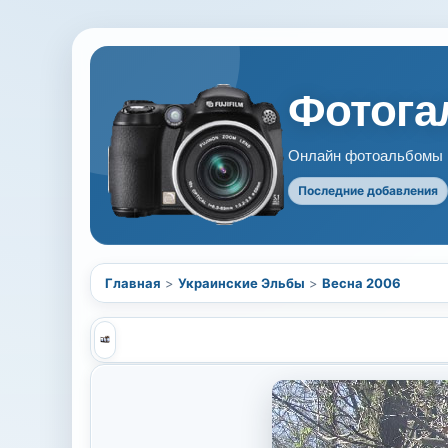
Фотогал
Онлайн фотоальбомы В
Последние добавления
Главная
>
Украинские Эльбы
>
Весна 2006