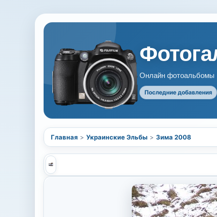
Фотогал
Онлайн фотоальбомы В
Последние добавления
Главная
>
Украинские Эльбы
>
Зима 2008