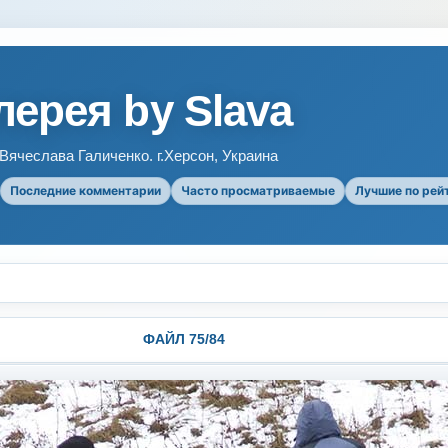
ерея by Slava
ячеслава Галиченко. г.Херсон, Украина
Последние комментарии
Часто просматриваемые
Лучшие по рей
ФАЙЛ 75/84