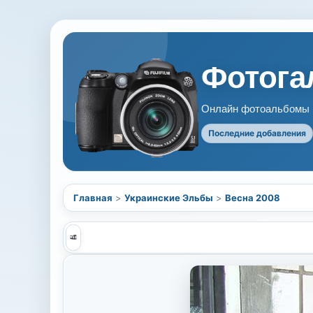
Фотогал
Онлайн фотоальбомы В
Последние добавления
Главная
>
Украинские Эльбы
>
Весна 2008