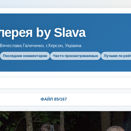
ерея by Slava
ячеслава Галиченко. г.Херсон, Украина
Последние комментарии
Часто просматриваемые
Лучшие по рей
ФАЙЛ 85/167