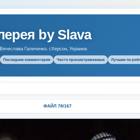
ерея by Slava
ячеслава Галиченко. г.Херсон, Украина
Последние комментарии
Часто просматриваемые
Лучшие по рей
ФАЙЛ 78/167