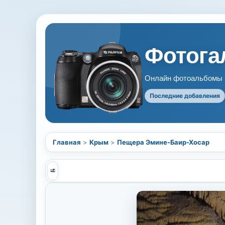
Фотогал
Онлайн фотоальбомы В
Последние добавления
Главная
>
Крым
>
Пещера Эмине-Баир-Хосар